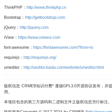
ThinkPHP：
http://www.thinkphp.cn
Bootstrap：
http://getbootstrap.com
jQuery：
http://jquery.com
iView：
https://www.iviewui.com
font-awesome：
https://fontawesome.com/?from=io
requirejs：
http://requirejs.org/
umeditor：
http://ueditor.baidu.com/website/umeditor.html
版权信息 CRMEB知识付费* 遵循GPL3.0开源协议发布，并
用。
本项目包含的第三方源码和二进制文件之版权信息另行标注。
版权所有Copyright © 2017-2024 by CRMEB (
http://www.cr