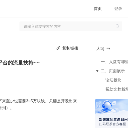
首页
登录
复制链接
大纲
一、入驻有哪
平台的流量扶持~~
二、页面展示
▶
论坛板块
帮助文档板
三、入驻产品
来至少也需要3~5万块钱。关键是开发出来
四、如何入驻
看到）。