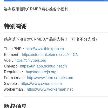
咨询客服领取CRMEB精心准备小福利！！！
特别鸣谢
感谢以下项目对CRMEB产品的支持！（排名不分先后）
ThinkPHP：
http://www.thinkphp.cn
Element：
https://element.eleme.cn/#/zh-CN
Vue：
https://cn.vuejs.org
Uni-app:
https://uniapp.dcloud.net.cn
Requirejs：
http://requirejs.org
Form-create:
http://www.form-create.com
Swoole：
https://www.swoole.com
workerman：
https://www.workerman.net
版权信息