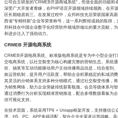
公司自主研发的“CRMEB开源商城系统”，凭借全面的功能和
深受广大开发者青睐，在PHP语言开源领域持续领跑，在开
区长期稳居前三。在发展过程中，众邦科技先后荣获国家高新
西省“专精特新”企业等荣誉称号，这一系列辉煌成就的取得，
邦科技在中国企业数字化经营软件领域所做出的重大贡献，为
和进步注入了强劲动力。
CRMEB 开源电商系统
CRMEB开源电商系统、标准版电商系统是专为中小型企业打
交电商系统，以社交裂变为核心构建完整的营销生态。系统通
价、抽奖等互动功能驱动用户主动传播商品信息，结合签到、
效运营机制，提升用户活跃度，帮助企业积累稳定的私域消费
其灵活的分销体系支持多种分销模式，通过社交裂变传播，将
为销售网络，助力企业突破传统获客瓶颈。会员等级体系与智
通过消费行为分析实现精准营销推送，配合多维数据看板为企
供可视化支持。
在技术层面，系统采用TP6 + Uniapp框架开发，支持微信
序、H5、PC、APP多端适配，契合企业全渠道运营战略。