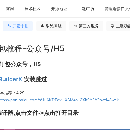
官网
技术社区
开源地址
主题广场
管理端接口文
🔧 开发手册
🌲 常见问题
👊 第三方服务
🦊 主题功
包教程-公众号/H5
pp打包公众号，H5
BuilderX
安装跳过
X版本推荐：4.29
https://pan.baidu.com/s/1u6KDTgxl_XAM4s_3Xh9Y2A?pwd=8wck
开编译器,点击文件->点击打开目录