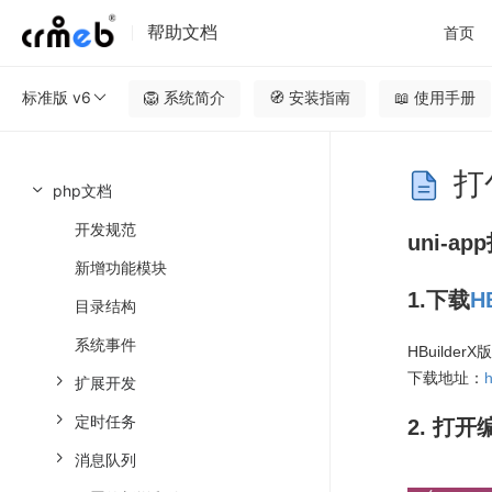
帮助文档
首页
标准版 v6
🦁️ 系统简介
🧭 安装指南
📖 使用手册
打
php文档
开发规范
uni-a
新增功能模块
1.下载
H
目录结构
系统事件
HBuilder
下载地址：
扩展开发
定时任务
2. 打
消息队列