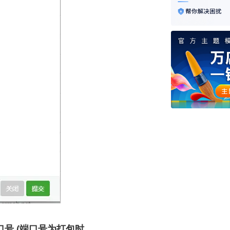
12.浏览器输
端口号 (端口号为打包时