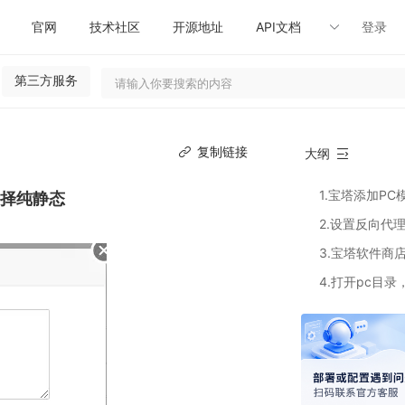
官网
技术社区
开源地址
API文档
登录
第三方服务
复制链接
大纲
选择纯静态
3.宝塔软件商
4.打开pc目
7.打开nuxt.con