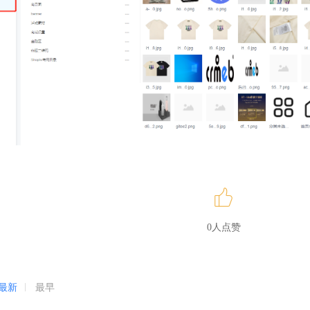
0人点赞
最新
最早