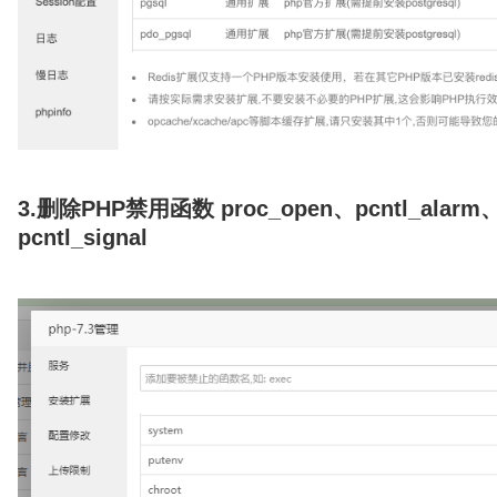
3.删除PHP禁用函数
proc_open、pcntl_alarm
pcntl_signal