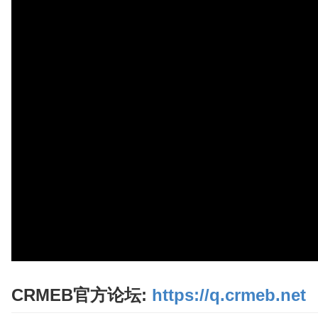
CRMEB官方论坛:
https://q.crmeb.net