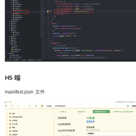
H5 端
manifest.json 文件