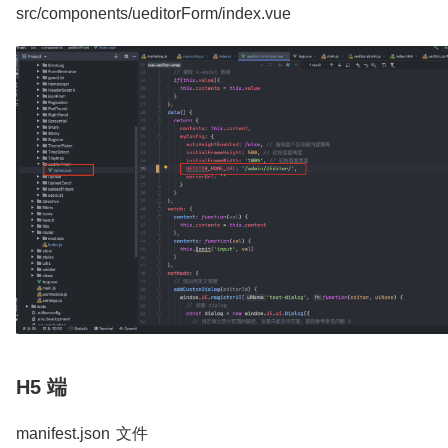
src/components/ueditorForm/index.vue
H5 端
manifest.json 文件