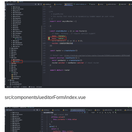
src/components/ueditorForm/index.vue