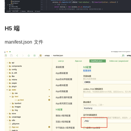
H5 端
manifest.json 文件