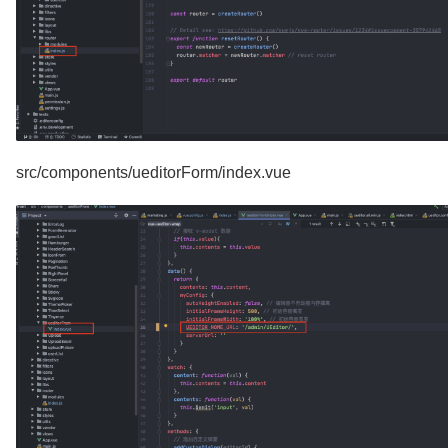
src/components/ueditorForm/index.vue