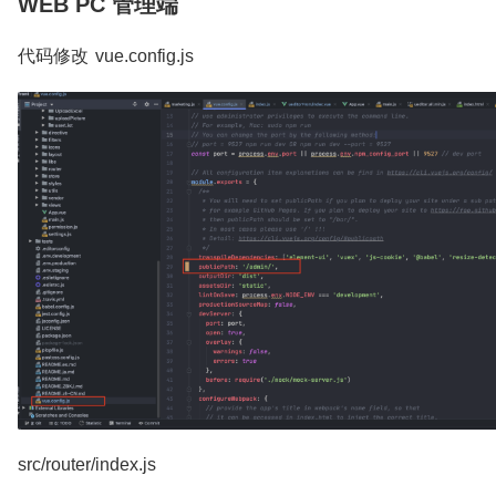
WEB PC 管理端
代码修改 vue.config.js
src/router/index.js